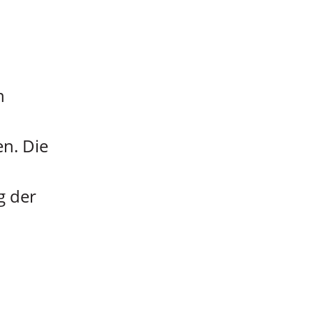
n
n. Die
g der