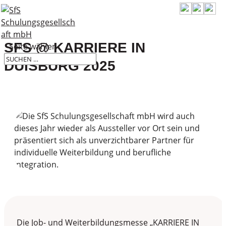
SFS @ KARRIERE IN
Seite wählen
DUISBURG 2025
Die Job- und Weiterbildungsmesse „KARRIERE IN