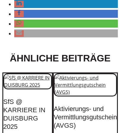
ÄHNLICHE BEITRÄGE
SfS @
Aktivierungs- und
BAM
KARRIERE IN
Vermittlungsgutschein
werde
DUISBURG
(AVGS)
leich
2025